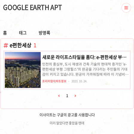
GOOGLE EARTH APT
홈
태그
방명록
e편한세상
1
새로운 라이프스타일을 품다: e-편한세상 부평
그랑힐스 아파트 공개
인천의 중심부, 도시 재생과 건축 기술의 현대적 증거인 'e-
편한세상 부평 그랑힐스'의 완공을 기다리는 주민들의 기대
감이 커지고 있습니다. 완공이 가까워짐에 따라 이 기념비적
인 프로젝트의 복잡한 세부 사항을 자세히 살펴보고, 대한민
프리미엄아파트정보
2023. 10. 24.
국 현대 주거의 초석이 될 이 프로젝트의 특징을 조명합니다.
도시 생활의 새로운 여명: 부평 그랑힐스의 탄생번화한 부평
구에 자리 잡은 그랑힐은 현대성의 등대 역할을 하고 있습니
1
다. 이 주거 단지는 단순한 주거 솔루션이 아닌 통합 생활에
대한 혁신적인 접근 방식을 통해 거주자에게 편안함, 편리함,
고급스러움의 비할 데 없는 조화를 제공합니다.건축의 경이
이사이트는 구글의 광고를 사용합니다
로움: 스카이라인의 재정의부평 그랑힐 단지는 수많은 고층
유닛으로 이루어진 건축적 경이로움으로 혁신적인 주거 경
미리 알았다면 좋았을 텐데
험을 약속합니다. 2..