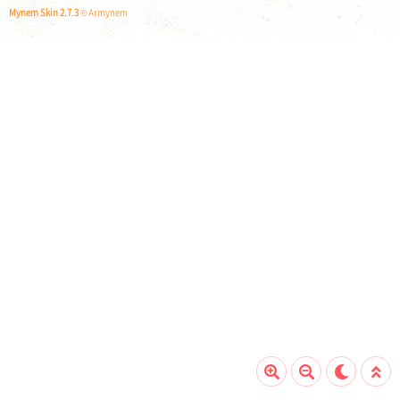
Mynem Skin 2.7.3
© Armynem