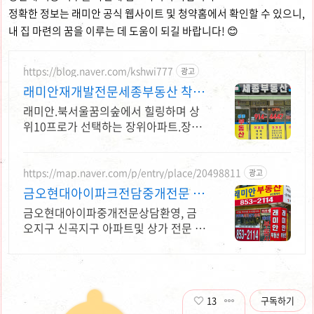
정확한 정보는 래미안 공식 웹사이트 및 청약홈에서 확인할 수 있으니,
내 집 마련의 꿈을 이루는 데 도움이 되길 바랍니다! 😊
https://blog.naver.com/kshwi777
광고
래미안재개발전문세종부동산 착한
빌라지기는 당신 편임니다
래미안.북서울꿈의숲에서 힐링하며 상
위10프로가 선택하는 장위아파트.장위
재개발
https://map.naver.com/p/entry/place/20498811
광고
금오현대아이파크전담중개전문 내
집마련 래미안부동산과함께
금오현대아이파중개전문상담환영, 금
오지구 신곡지구 아파트및 상가 전문 매
물상담환영 금오현대아이파크전담중개
전문 매매 전세 월세상담환영 믿음과신
뢰를바탕으로 책임중개
13
구독하기