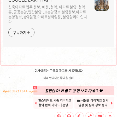
신축아파트 입주 정보, 예정, 청약, 아파트 분양, 청약
홈, 공공분양,민간분양,LH분양정보,분양정보,아파트
분양정보,청약일정,아파트청약일정, 분양알리미 입니
다
구독하기
이사이트는 구글의 광고를 사용합니다
미리 알았다면 좋았을 텐데
잠깐만요! 이 글도 한 번 보고 가세요 🧡
Mynem Skin 2.7.3
© Armynem
힐스테이트 세종 리버파크
🏡 서울원 아이파크 청약


청약 완벽 가이드 | 분양가
일정 및 상세 정보 정리
·일정·청약 전략