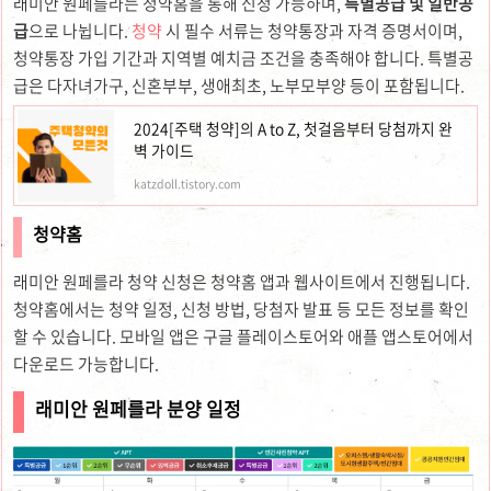
래미안 원페를라는 청약홈을 통해 신청 가능하며,
특별공급 및 일반공
급
으로 나뉩니다.
청약
시 필수 서류는 청약통장과 자격 증명서이며,
청약통장 가입 기간과 지역별 예치금 조건을 충족해야 합니다. 특별공
급은 다자녀가구, 신혼부부, 생애최초, 노부모부양 등이 포함됩니다.
2024[주택 청약]의 A to Z, 첫걸음부터 당첨까지 완
벽 가이드
katzdoll.tistory.com
청약홈
래미안 원페를라 청약 신청은 청약홈 앱과 웹사이트에서 진행됩니다.
청약홈에서는 청약 일정, 신청 방법, 당첨자 발표 등 모든 정보를 확인
할 수 있습니다. 모바일 앱은 구글 플레이스토어와 애플 앱스토어에서
다운로드 가능합니다.
래미안 원페를라 분양 일정