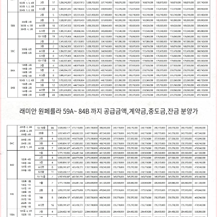
래미안 원페를라 59A~ 84B 까지 공급금액,계약금,중도금,잔금 분양가