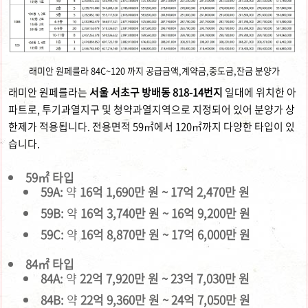
래미안 원페를라 84C~120 까지 공급금액,계약금,중도금,잔금 분양가
래미안 원페를라는
서울 서초구 방배동 818-14번지
일대에 위치한 아
파트로, 투기과열지구 및 청약과열지역으로 지정되어 있어 분양가 상
한제가 적용됩니다. 전용면적 59㎡에서 120㎡까지 다양한 타입이 있
습니다.
59㎡ 타입
59A:
약
16억 1,690만 원 ~ 17억 2,470만 원
59B:
약
16억 3,740만 원 ~ 16억 9,200만 원
59C:
약
16억 8,870만 원 ~ 17억 6,000만 원
84㎡ 타입
84A:
약
22억 7,920만 원 ~ 23억 7,030만 원
84B:
약
22억 9,360만 원 ~ 24억 7,050만 원